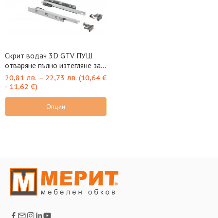
Скрит водач 3D GTV ПУШ
отваряне пълно изтегляне за
18мм
20,81
лв.
–
22,73
лв.
(
10,64
€
-
11,62
€
)
Опции