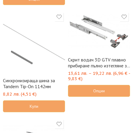
Скрит водач 3D GTV плавно
прибиране пълно изтегляне за
18мм
13,61
лв.
–
19,22
лв.
(
6,96
€
-
9,83
€
)
Синхронизираща шина за
Tandem Tip-On 1142мм
Опции
8,82
лв.
(
4,51
€
)
Купи