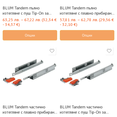
BLUM Tandem пълно
BLUM Tandem пълно
изтегляне с пуш Tip-On за
изтегляне с плавно прибиране
18мм с щипки
за 18мм с щипки
63,25
лв.
–
67,22
лв.
(
32,34
€
57,81
лв.
–
62,78
лв.
(
29,56
€
-
34,37
€
)
-
32,10
€
)
Опции
Опции
BLUM Tandem частично
BLUM Tandem частично
изтегляне с плавно прибиране
изтегляне с пуш Tip-On за