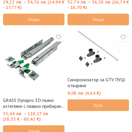
за 18мм с щипки
18мм с щипки
29,22
лв.
–
34,76
лв.
(
14,94
€
32,74
лв.
–
36,58
лв.
(
16,74
€
-
17,77
€
)
-
18,70
€
)
Опции
Опции
Синхронизатор за GTV ПУШ
отваряне
9,08
лв.
(
4,64
€
)
GRASS Dynapro 3D пълно
Купи
изтегляне с плавно прибиране
за 16мм
55,44
лв.
–
118,17
лв.
(
28,35
€
-
60,42
€
)
Опции