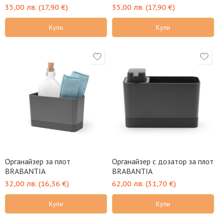
35,00
лв.
(
17,90
€
)
35,00
лв.
(
17,90
€
)
Купи
Купи
Органайзер за плот
Органайзер с дозатор за плот
BRABANTIA
BRABANTIA
32,00
лв.
(
16,36
€
)
62,00
лв.
(
31,70
€
)
Купи
Купи