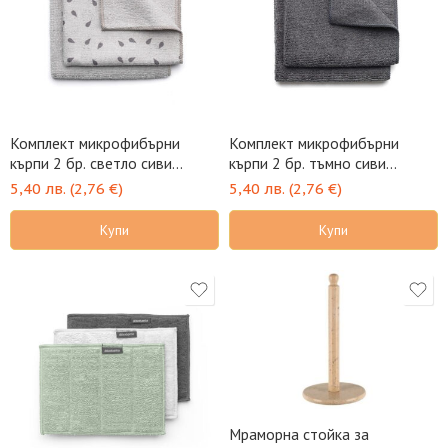
Комплект микрофибърни
Комплект микрофибърни
кърпи 2 бр. светло сиви
кърпи 2 бр. тъмно сиви
BRABANTIA
BRABANTIA
5,40
лв.
(
2,76
€
)
5,40
лв.
(
2,76
€
)
Купи
Купи
Мраморна стойка за