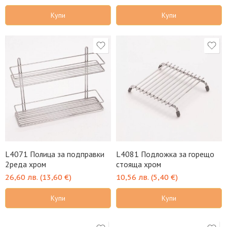
Купи
Купи
L4071 Полица за подправки
L4081 Подложка за горещо
2редa хром
стояща хром
26,60
лв.
(
13,60
€
)
10,56
лв.
(
5,40
€
)
Купи
Купи