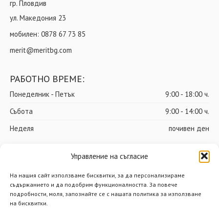
гр. Пловдив
ул. Македония 23
мобилен:
0878 67 73 85
merit@meritbg.com
РАБОТНО ВРЕМЕ:
Понеделник - Петък
9:00 - 18:00 ч.
Събота
9:00 - 14:00 ч.
Неделя
почивен ден
Управление на съгласие
© Мерит ООД – Всички права запазени
На нашия сайт използваме бисквитки, за да персонализираме
съдържанието и да подобрим функционалността. За повече
Доставки
Общи условия
подробности, моля, запознайте се с нашата политика за използване
на бисквитки.
Политика за поверителност
Политика за бисквитки