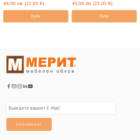
натурално дърво
орех
49,00
лв.
(
25,05
€
)
49,00
лв.
(
25,05
€
)
Купи
Купи