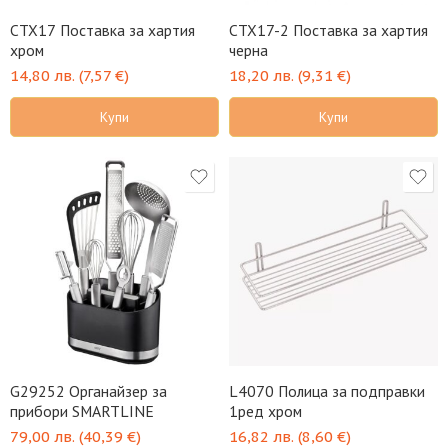
CTX17 Поставка за хартия
CTX17-2 Поставка за хартия
хром
черна
14,80
лв.
(
7,57
€
)
18,20
лв.
(
9,31
€
)
Купи
Купи
G29252 Органайзер за
L4070 Полица за подправки
прибори SMARTLINE
1ред хром
79,00
лв.
(
40,39
€
)
16,82
лв.
(
8,60
€
)