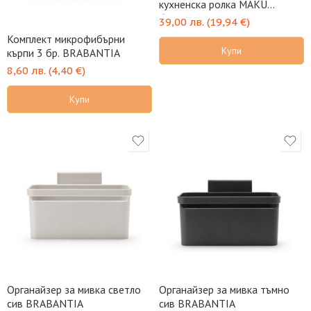
кухненска ролка MAKU
бежова
39,00
лв.
(
19,94
€
)
Комплект микрофибърни
Купи
кърпи 3 бр. BRABANTIA
8,60
лв.
(
4,40
€
)
Купи
Органайзер за мивка светло
Органайзер за мивка тъмно
сив BRABANTIA
сив BRABANTIA