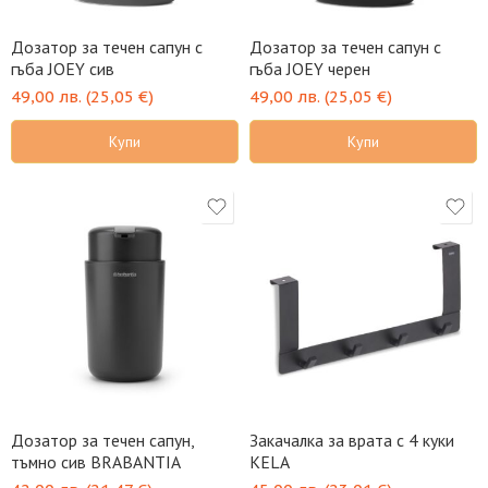
Дозатор за течен сапун с
Дозатор за течен сапун с
гъба JOEY сив
гъба JOEY черен
49,00
лв.
(
25,05
€
)
49,00
лв.
(
25,05
€
)
Купи
Купи
Дозатор за течен сапун,
Закачалка за врата с 4 куки
тъмно сив BRABANTIA
KELA