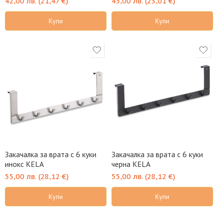
42,00
лв.
(
21,47
€
)
45,00
лв.
(
23,01
€
)
Купи
Купи
Закачалка за врата с 6 куки
Закачалка за врата с 6 куки
инокс KELA
черна KELA
55,00
лв.
(
28,12
€
)
55,00
лв.
(
28,12
€
)
Купи
Купи