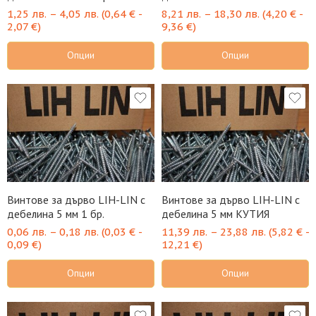
1,25
лв.
–
4,05
лв.
(
0,64
€
-
8,21
лв.
–
18,30
лв.
(
4,20
€
-
2,07
€
)
9,36
€
)
Опции
Опции
Винтове за дърво LIH-LIN с
Винтове за дърво LIH-LIN с
дебелина 5 мм 1 бр.
дебелина 5 мм КУТИЯ
0,06
лв.
–
0,18
лв.
(
0,03
€
-
11,39
лв.
–
23,88
лв.
(
5,82
€
-
0,09
€
)
12,21
€
)
Опции
Опции