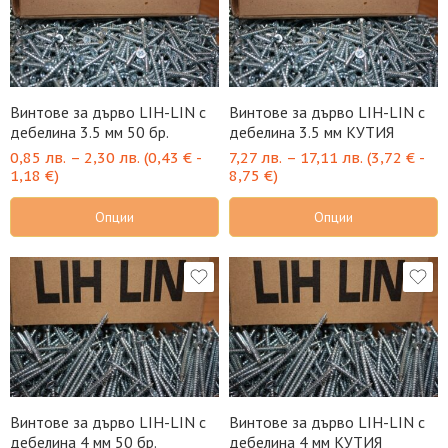
Винтове за дърво LIH-LIN с
Винтове за дърво LIH-LIN с
дебелина 3.5 мм 50 бр.
дебелина 3.5 мм КУТИЯ
0,85
лв.
–
2,30
лв.
(
0,43
€
-
7,27
лв.
–
17,11
лв.
(
3,72
€
-
1,18
€
)
8,75
€
)
Опции
Опции
Винтове за дърво LIH-LIN с
Винтове за дърво LIH-LIN с
дебелина 4 мм 50 бр.
дебелина 4 мм КУТИЯ