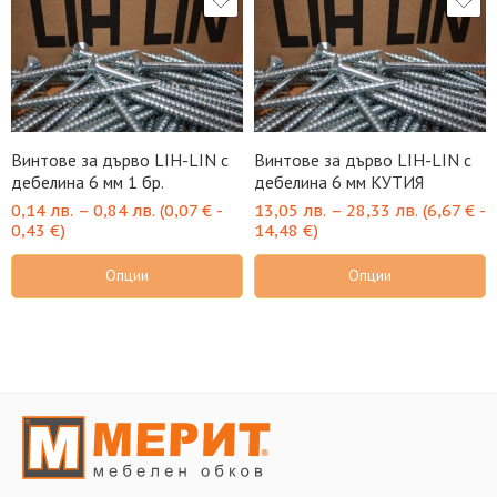
Винтове за дърво LIH-LIN с
Винтове за дърво LIH-LIN с
дебелина 6 мм 1 бр.
дебелина 6 мм КУТИЯ
0,14
лв.
–
0,84
лв.
(
0,07
€
-
13,05
лв.
–
28,33
лв.
(
6,67
€
-
0,43
€
)
14,48
€
)
Опции
Опции