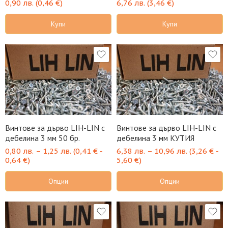
0,90
лв.
(
0,46
€
)
6,76
лв.
(
3,46
€
)
Купи
Купи
Винтове за дърво LIH-LIN с
Винтове за дърво LIH-LIN с
дебелина 3 мм 50 бр.
дебелина 3 мм КУТИЯ
0,80
лв.
–
1,25
лв.
(
0,41
€
-
6,38
лв.
–
10,96
лв.
(
3,26
€
-
0,64
€
)
5,60
€
)
Опции
Опции